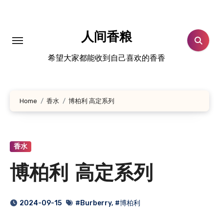
跳
转
到
人间香粮
内
希望大家都能收到自己喜欢的香香
容
Home
香水
博柏利 高定系列
香水
博柏利 高定系列
2024-09-15
#Burberry
,
#博柏利