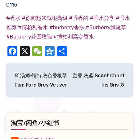
0115
#香水
#你闻起来就很高级
#香香的
#香水分享
#香水
推荐
#博柏利香水
#burberry香水
#Burberry鼠尾草
#Burberry花园玫瑰
#博柏利高定香水
Facebook
X
WeChat
Qzone
分
享
文
汤姆·福特 灰色香根草
宣香 灰鸢 Scent Chant
章
Tom Ford Grey Vetiver
Iris Gris
导
航
淘宝/闲鱼/小红书