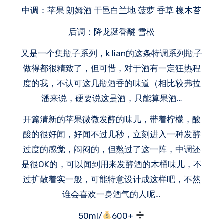
中调：苹果 朗姆酒 干邑白兰地 菠萝 香草 橡木苔
后调：降龙涎香醚 雪松
又是一个集瓶子系列，kilian的这条特调系列瓶子
做得都很精致了，但可惜，对于酒有一定狂热程
度的我，不认可这几瓶酒香的味道（相比较弗拉
潘来说，硬要说这是酒，只能算果酒…
开篇清新的苹果微微发酵的味儿，带着柠檬，酸
酸的很好闻，好闻不过几秒，立刻进入一种发酵
过度的感觉，闷闷的，但熬过了这一阵，中调还
是很OK的，可以闻到用来发酵酒的木桶味儿，不
过扩散着实一般，可能特意设计成这样吧，不然
谁会喜欢一身酒气的人呢…
50ml/
600+