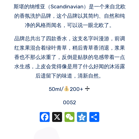
斯堪的纳维亚（Scandinavian）是一个来自北欧
的香氛洗护品牌，这个品牌以其简约、自然和纯
净的风格而闻名，可以说一眼北欧了。
品牌总共出了四款香水，这支名字叫漫游，前调
红浆果混合着绿叶青草，稍后青草香消退，浆果
香也不那么浓重了，反倒是贴肤的皂感带着一点
水生感，上皮会觉得像是用了什么好闻的沐浴露
后遗留下的味道，清新自然。
50ml/
200+
0052
Facebook
X
WeChat
Qzone
分
享