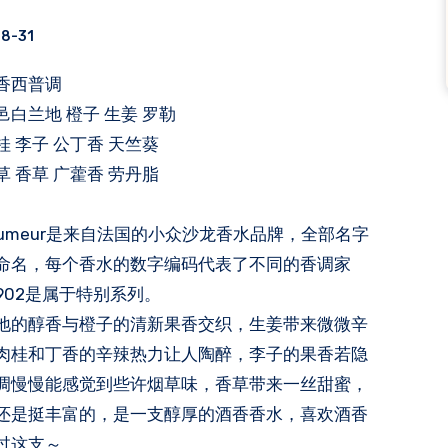
, cannelle
8-31
果香西普调
白兰地 橙子 生姜 罗勒
 李子 公丁香 天竺葵
 香草 广藿香 劳丹脂
arfumeur是来自法国的小众沙龙香水品牌，全部名字
命名，每个香水的数字编码代表了不同的香调家
902是属于特别系列。
地的醇香与橙子的清新果香交织，生姜带来微微辛
肉桂和丁香的辛辣热力让人陶醉，李子的果香若隐
调慢慢能感觉到些许烟草味，香草带来一丝甜蜜，
还是挺丰富的，是一支醇厚的酒香香水，喜欢酒香
过这支～