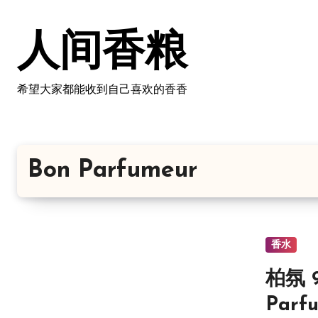
跳
转
人间香粮
到
内
容
希望大家都能收到自己喜欢的香香
Bon Parfumeur
香水
柏氛 
Parf