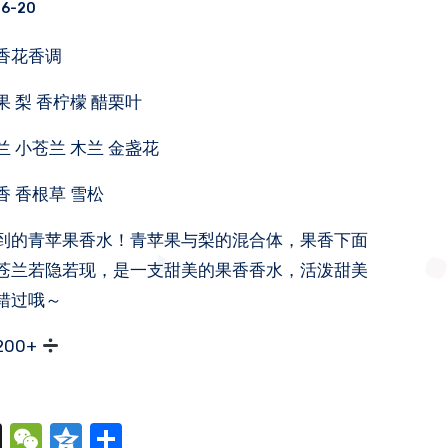
06-20
果香花香调
 梨 香柠檬 醋栗叶
 小苍兰 木兰 金盏花
香 香根草 雪松
到的青苹果香水！青苹果与梨的混合体，果香下面
苍兰若隐若现，是一支甜美的果香香水，活泼甜美
错过哦～
200+
cebook
X
WeChat
Qzone
分