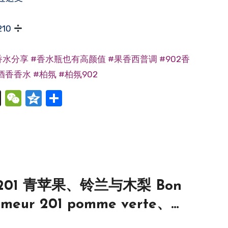
210
香水分享
#香水瓶也有高颜值
#果香西普调
#902香
酒香香水
#柏氛
#柏氛902
cebook
X
WeChat
Qzone
分
享
201 青苹果、铃兰与木梨 Bon
umeur 201 pomme verte、
et、coing