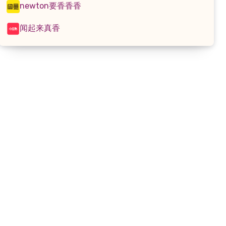
newton要香香香
闻起来真香