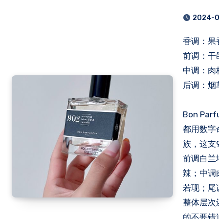
blond
2024-0
香调：
前调：干邑
中调：肉桂
后调：烟草
Bon P
都用数字
族，这支
前调白兰
辣；中调
若现；尾
整体层次
的不要错