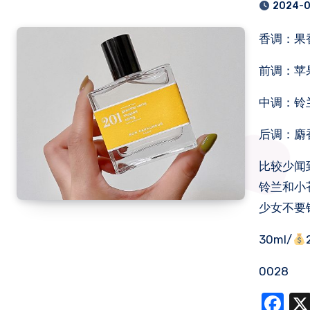
2024-
香调：
前调：苹果
中调：铃兰
后调：麝
比较少闻
铃兰和小
少女不要
30ml/
0028
Fa