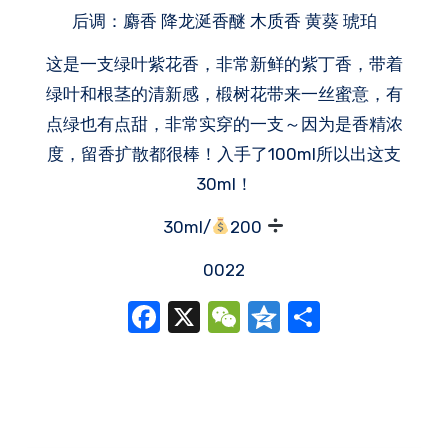
后调：麝香 降龙涎香醚 木质香 黄葵 琥珀
这是一支绿叶紫花香，非常新鲜的紫丁香，带着
绿叶和根茎的清新感，椴树花带来一丝蜜意，有
点绿也有点甜，非常实穿的一支～因为是香精浓
度，留香扩散都很棒！入手了100ml所以出这支
30ml！
30ml/
200
0022
Facebook
X
WeChat
Qzone
分
享