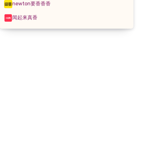
newton要香香香
闻起来真香