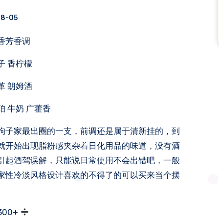
08-05
果香芳香调
子 香柠檬
革 朗姆酒
珀 牛奶 广藿香
狗子家最出圈的一支，前调还是属于清新挂的，到
就开始出现脂粉感夹杂着日化用品的味道，没有酒
引起酒驾误解，只能说日常使用不会出错吧，一般
家性冷淡风格设计喜欢的不得了的可以买来当个摆
300+