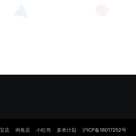
宝店
闲鱼店
小红书
多米计划
沪ICP备18017252号