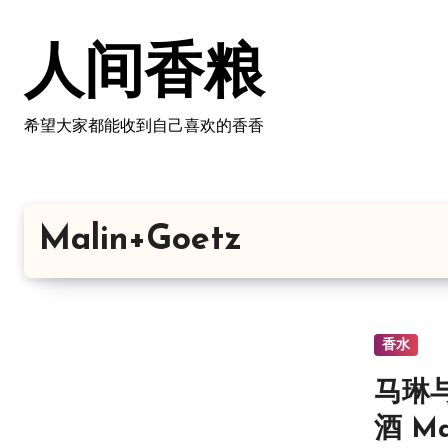
跳
转
人间香粮
到
内
容
希望大家都能收到自己喜欢的香香
Malin+Goetz
香水
马琳
酒 Ma