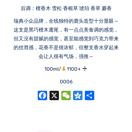
后调：檀香木 雪松 香根草 琥珀 香草 麝香
瑞典小众品牌，全线独特的鹿头造型十分显眼～
这支是黑巧檀木鸢尾，有一点点美食调的感觉，
但又没有甜腻的感觉，甚至能感觉到巧克力带来
的丝滑感，花香不是很浓郁，但整支香水穿起来
会让人很有气场，强推～
100ml/
1100+
0006
Facebook
X
WeChat
Qzone
分
享