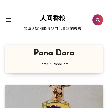
跳
转
到
人间香粮
内
希望大家都能收到自己喜欢的香香
容
Pana Dora
Home
Pana Dora