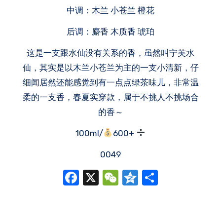
中调：木兰 小苍兰 橙花
后调：麝香 木质香 琥珀
这是一支跟水仙没有关系的香，虽然叫宁芙水
仙，其实是以木兰小苍兰为主的一支小清新，仔
细闻居然还能感觉到有一点点绿茶味儿，非常温
柔的一支香，春夏实穿款，属于不挑人不挑场合
的香～
100ml/
600+
0049
Facebook
X
WeChat
Qzone
分
享