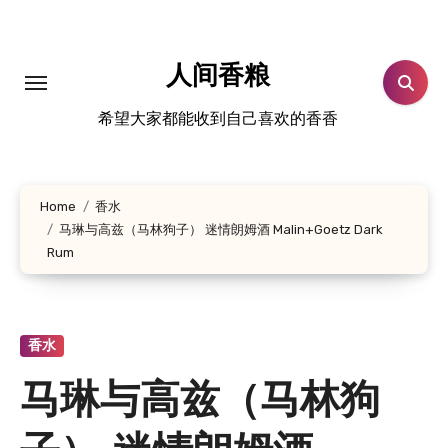
跳
转
到
人间香粮
内
希望大家都能收到自己喜欢的香香
容
Home
香水
马琳与高兹（马林狗子） 迷情朗姆酒 Malin+Goetz Dark
Rum
香水
马琳与高兹（马林狗