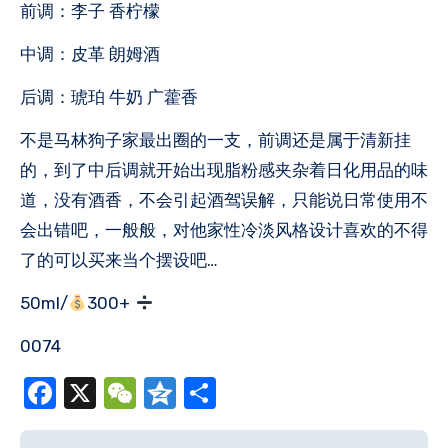
前调：李子 香柠檬
中调：皮革 朗姆酒
后调：琥珀 牛奶 广藿香
不是马林狗子家最出圈的一支，前调还是属于清新挂
的，到了中后调就开始出现脂粉感夹杂着日化用品的味
道，没有酒香，不会引起酒驾误解，只能说日常使用不
会出错吧，一般般，对他家性冷淡风格设计喜欢的不得
了的可以买来当个摆设吧…
50ml/
300+
0074
Facebook
X
WeChat
Qzone
分
享