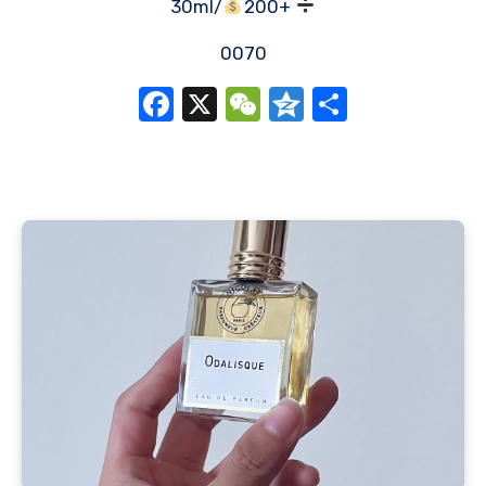
30ml/
200+
0070
Facebook
X
WeChat
Qzone
分
享