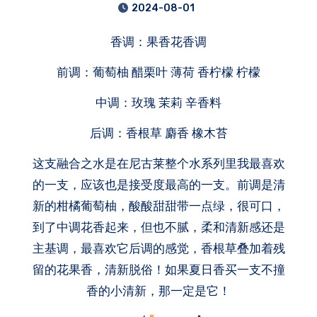
2024-08-01
香调：果香花香调
前调：葡萄柚 醋栗叶 薄荷 香柠檬 柠檬
中调：玫瑰 茉莉 辛香料
后调：香根草 麝香 橡木苔
这支融合之水是在尼古莱整个水系列里我最喜欢
的一支，应该也是接受度最高的一支。前调是清
新的柑橘葡萄柚，酸酸甜甜带一点绿，很可口，
到了中调花香起来，但也不腻，柔和清新感还是
主基调，最喜欢它后调的感觉，香根草叠加着残
留的花果香，清新脱俗！如果夏日香买一支不撞
香的小清新，那一定是它！