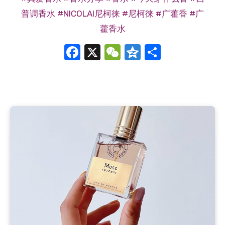
普调香水
#NICOLAI尼柯徕
#尼柯徕
#广藿香
#广
藿香水
Facebook
X
WeChat
Qzone
分
享