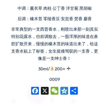
中调：薰衣草 肉桂 公丁香 洋甘菊 黑胡椒
后调：橡木苔 零陵香豆 安息香 焚香 麝香
非常典型的一支西普香水，刚喷出来那一刻其实
特别花露水，但前调散去，一股浑厚的味道在鼻
腔扩散开来，慢慢的橡木苔的味道出来了，给这
支香水贴上了标签，女生挺难驾驭的一支香，更
像是一支绅士香！
30ml/
200+
0009
Facebook
X
WeChat
Qzone
分
享