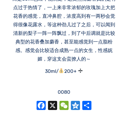
点过于热情了，一上来非常浓郁的玫瑰加上大把
花香的感觉，直冲鼻腔，浓度高到有一两秒会觉
得很像花露水，等这种劲儿过了之后，可以闻到
清新的梨子一阵一阵飘过，到了中后调就是比较
典型的花香叠加麝香，甚至能感觉到一点脂粉
感。感觉会比较适合成熟一点的女生，性感妩
媚，穿这支会蛮撩人的～
30ml/
200+
0080
Facebook
X
WeChat
Qzone
分
享