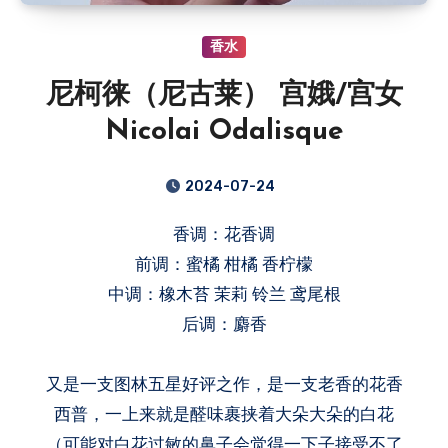
香水
尼柯徕（尼古莱） 宫娥/宫女
Nicolai Odalisque
2024-07-24
香调：花香调
前调：蜜橘 柑橘 香柠檬
中调：橡木苔 茉莉 铃兰 鸢尾根
后调：麝香
又是一支图林五星好评之作，是一支老香的花香
西普，一上来就是醛味裹挟着大朵大朵的白花
（可能对白花过敏的鼻子会觉得一下子接受不了