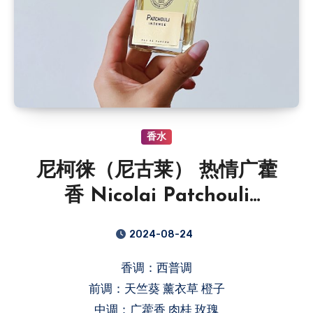
香水
尼柯徕（尼古莱） 热情广藿
香 Nicolai Patchouli
Intense
2024-08-24
香调：西普调
前调：天竺葵 薰衣草 橙子
中调：广藿香 肉桂 玫瑰