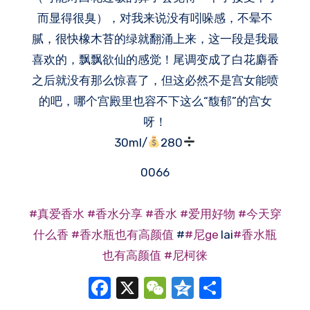
而显得很臭），对我来说没有吲哚感，不晕不
腻，很快橡木苔的绿就翻涌上来，这一段是我最
喜欢的，飘飘欲仙的感觉！尾调变成了白花麝香
之后就没有那么惊喜了，但这必然不是宫女能喷
的吧，哪个宫殿里也容不下这么“馥郁”的宫女
呀！
30ml/
280
0066
#真爱香水
#香水分享
#香水
#爱用好物
#今天穿
什么香
#香水瓶也有高颜值
#
#尼ge
lai
#香水瓶
也有高颜值
#尼柯徕
Facebook
X
WeChat
Qzone
分
享