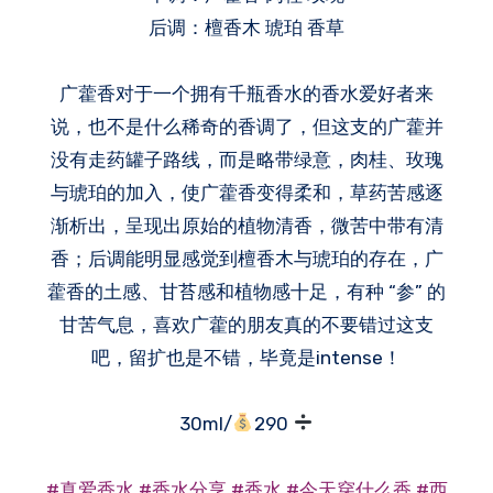
后调：檀香木 琥珀 香草
广藿香对于一个拥有千瓶香水的香水爱好者来
说，也不是什么稀奇的香调了，但这支的广藿并
没有走药罐子路线，而是略带绿意，肉桂、玫瑰
与琥珀的加入，使广藿香变得柔和，草药苦感逐
渐析出，呈现出原始的植物清香，微苦中带有清
香；后调能明显感觉到檀香木与琥珀的存在，广
藿香的土感、甘苔感和植物感十足，有种 “参” 的
甘苦气息，喜欢广藿的朋友真的不要错过这支
吧，留扩也是不错，毕竟是intense！
30ml/
290
#真爱香水
#香水分享
#香水
#今天穿什么香
#西