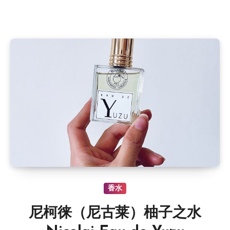
香水
尼柯徕（尼古莱）柚子之水