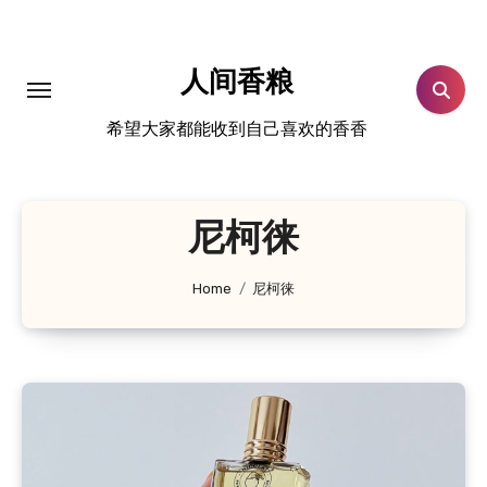
跳
转
到
人间香粮
内
希望大家都能收到自己喜欢的香香
容
尼柯徕
Home
尼柯徕