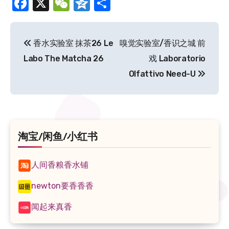
Facebook
X
WeChat
Qzone
分
享
文
香水实验室 抹茶26 Le
嗅觉实验室/香识之城 前
章
Labo The Matcha 26
戏 Laboratorio
导
Olfattivo Need-U
航
淘宝/闲鱼/小红书
人间香粮香水铺
newton要香香香
闻起来真香