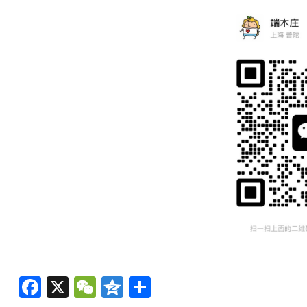
Facebook
X
WeChat
Qzone
分