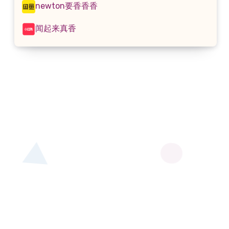
newton要香香香
闻起来真香