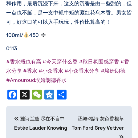
和作用，最后沉浸下来，这支的沉香是由一些甜的，但
一点也不腻，是一支中规中矩的藏红花乌木香。男女皆
可，好这口的可以入手玩玩，性价比算高的！
100ml/
450
0113
#香水瓶也有高
#今天穿什么香
#秋日氛围感穿香
#香
水分享
#香水
#小众香水
#小众香水分享
#埃姆朗德
#Amouroud埃姆朗德香水
Facebook
X
WeChat
Qzone
分
享
文
雅诗兰黛 尽在不言中
汤姆·福特 灰色香根草
章
Estée Lauder Knowing
Tom Ford Grey Vetiver
导