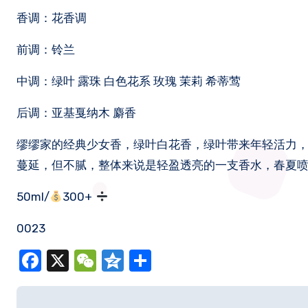
香调：花香调
前调：铃兰
中调：绿叶 露珠 白色花系 玫瑰 茉莉 希蒂莺
后调：亚基戛纳木 麝香
缪缪家的经典少女香，绿叶白花香，绿叶带来年轻活力
蔓延，但不腻，整体来说是轻盈透亮的一支香水，春夏
50ml/
300+
0023
Facebook
X
WeChat
Qzone
分
享
文