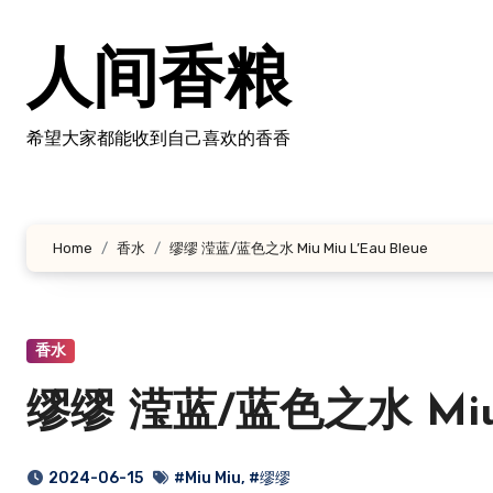
跳
转
人间香粮
到
内
容
希望大家都能收到自己喜欢的香香
Home
香水
缪缪 滢蓝/蓝色之水 Miu Miu L’Eau Bleue
香水
缪缪 滢蓝/蓝色之水 Miu M
2024-06-15
#Miu Miu
,
#缪缪