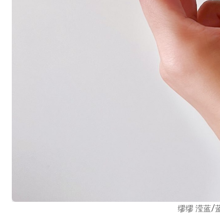
缪缪 滢蓝/蓝色