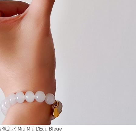
之水 Miu Miu L’Eau Bleue