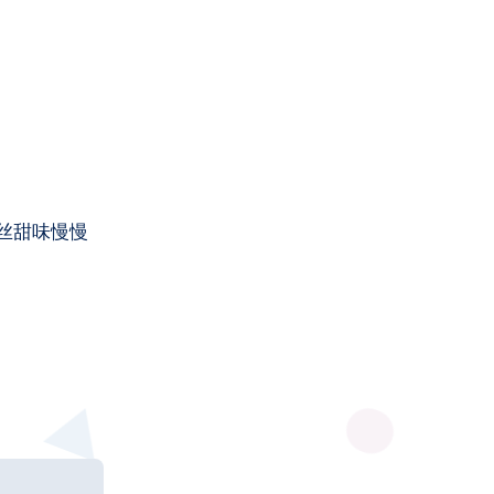
丝甜味慢慢