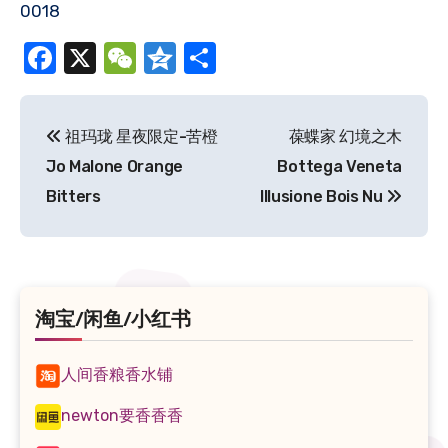
0018
Facebook
X
WeChat
Qzone
分
享
文
祖玛珑 星夜限定-苦橙
葆蝶家 幻境之木
章
Jo Malone Orange
Bottega Veneta
导
Bitters
Illusione Bois Nu
航
淘宝/闲鱼/小红书
人间香粮香水铺
newton要香香香