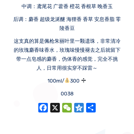
中调：鸢尾花 广藿香 橙花 香根草 晚香玉
后调：麝香 超级龙涎醚 海狸香 香草 安息香脂 零
陵香豆
这支真的算是佩枪朱丽叶里一颗遗珠，非常清冷
的玫瑰麝香味香水，玫瑰味慢慢褪去之后就留下
带一点皂感的麝香，伪体香的感觉，完全不挑
人，日常用很实穿不踩雷～
100ml/
300
0038
Facebook
X
WeChat
Qzone
分
享