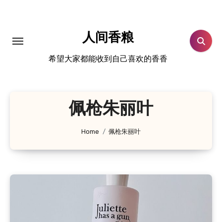
跳
转
到
人间香粮
内
希望大家都能收到自己喜欢的香香
容
佩枪朱丽叶
Home
佩枪朱丽叶