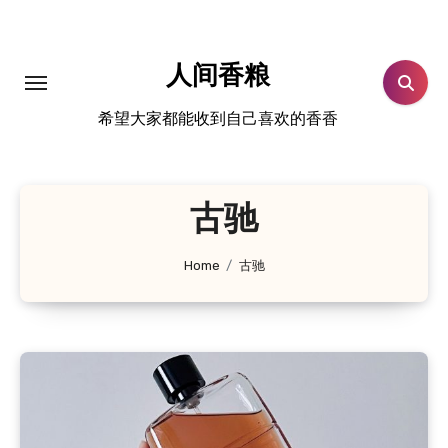
跳
转
到
人间香粮
内
希望大家都能收到自己喜欢的香香
容
古驰
Home
古驰