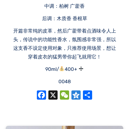
中调：柏树 广藿香
后调：木质香 香根草
开篇非常纯的皮革，然后广藿带着点酒味令人上
头，传说中的功能性香水，氛围感非常强，所以
这支香不设定使用对象，只推荐使用场景，想让
穿着皮衣的猛男带你起飞就用它！
90ml/
400+
0048
Facebook
X
WeChat
Qzone
分
享