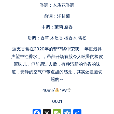
香调：木质花香调
前调：洋甘菊
中调：茉莉 麝香
后调：香草 木质香 檀香木 雪松
这支香曾在2020年的菲菲奖中荣获「 年度最具
声望中性香水 」，虽然开场有股令人眩晕的橡皮
泥味儿，但前调过去后，有种清新的竹香的味
道，安静的空气中带点甜的感觉，其实还是挺切
题的～
40ml/
199
0031
Facebook
X
WeChat
Qzone
分