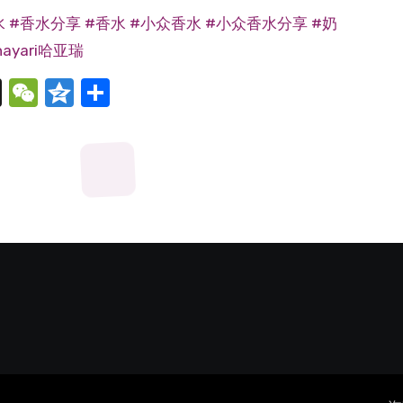
水
#香水分享
#香水
#小众香水
#小众香水分享
#奶
hayari哈亚瑞
cebook
X
WeChat
Qzone
分
享