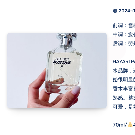
2024-0
前调：雪
中调：愈
后调：劳
HAYAR
水品牌，这
始很明显
香木丰富
熟感。整
可爱，是
70ml/