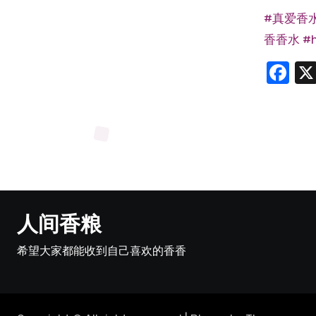
#真爱香
香香水
#
Fa
人间香粮
希望大家都能收到自己喜欢的香香