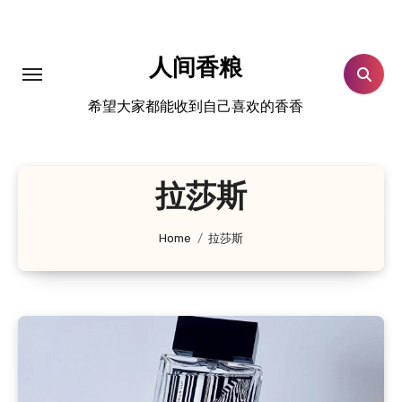
跳
转
到
人间香粮
内
希望大家都能收到自己喜欢的香香
容
拉莎斯
Home
拉莎斯