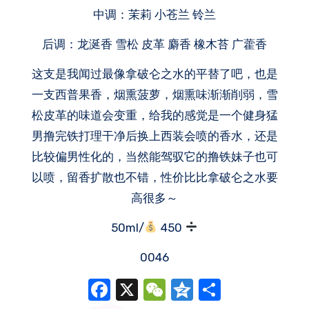
中调：茉莉 小苍兰 铃兰
后调：龙涎香 雪松 皮革 麝香 橡木苔 广藿香
这支是我闻过最像拿破仑之水的平替了吧，也是
一支西普果香，烟熏菠萝，烟熏味渐渐削弱，雪
松皮革的味道会变重，给我的感觉是一个健身猛
男撸完铁打理干净后换上西装会喷的香水，还是
比较偏男性化的，当然能驾驭它的撸铁妹子也可
以喷，留香扩散也不错，性价比比拿破仑之水要
高很多～
50ml/
450
0046
Facebook
X
WeChat
Qzone
分