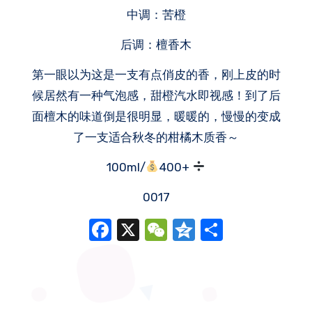
中调：苦橙
后调：檀香木
第一眼以为这是一支有点俏皮的香，刚上皮的时
候居然有一种气泡感，甜橙汽水即视感！到了后
面檀木的味道倒是很明显，暖暖的，慢慢的变成
了一支适合秋冬的柑橘木质香～
100ml/
400+
0017
Facebook
X
WeChat
Qzone
分
享