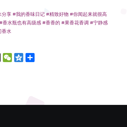
水分享
#我的香味日记
#精致好物
#你闻起来就很高
#香水瓶也有高级感
#香香的
#果香花香调
#宁静感
门香水
cebook
X
WeChat
Qzone
分
享