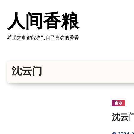
跳
转
人间香粮
到
内
容
希望大家都能收到自己喜欢的香香
沈云门
香水
沈云门 