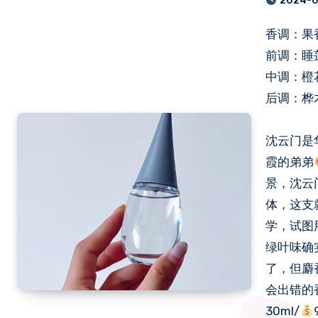
2024-
香调：
前调：睡莲
中调：橙
后调：桦
沈云门是
霞的弟弟
景，沈云
体，这支
学，试图
绿叶味确
了，但麝
会出错的
30ml/