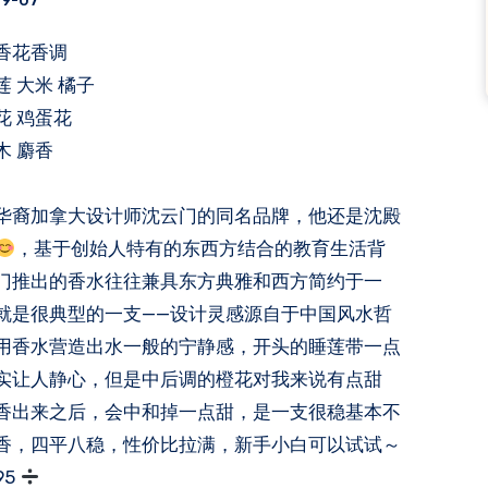
09-07
果香花香调
 大米 橘子
花 鸡蛋花
木 麝香
华裔加拿大设计师沈云门的同名品牌，他还是沈殿
，基于创始人特有的东西方结合的教育生活背
门推出的香水往往兼具东方典雅和西方简约于一
就是很典型的一支——设计灵感源自于中国风水哲
用香水营造出水一般的宁静感，开头的睡莲带一点
实让人静心，但是中后调的橙花对我来说有点甜
香出来之后，会中和掉一点甜，是一支很稳基本不
香，四平八稳，性价比拉满，新手小白可以试试～
95