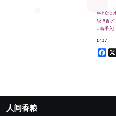
#小众香
级
#香水
#新手入
0107
Fa
人间香粮