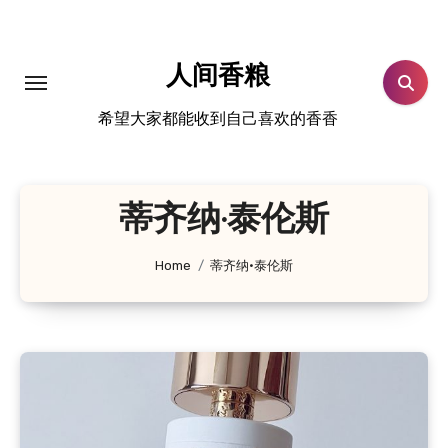
跳
转
到
人间香粮
内
希望大家都能收到自己喜欢的香香
容
蒂齐纳·泰伦斯
Home
蒂齐纳·泰伦斯