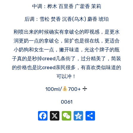
中调：桦木 百里香 广藿香 茉莉
后调：雪松 焚香 沉香(乌木) 麝香 琥珀
刚喷出来的时候确实有拿破仑的即视感，是更水
润更奶一点的拿破仑，留扩也是很在线，更适合
小奶狗和女生一点，撇开味道，光这个牌子的瓶
子真的是秒掉creed几条街了，过分精美了，简装
的价格也是比creed亲民很多，有喜欢类似味道的
可以冲！
100ml/
700+
0061
Facebook
X
WeChat
Qzone
分
享