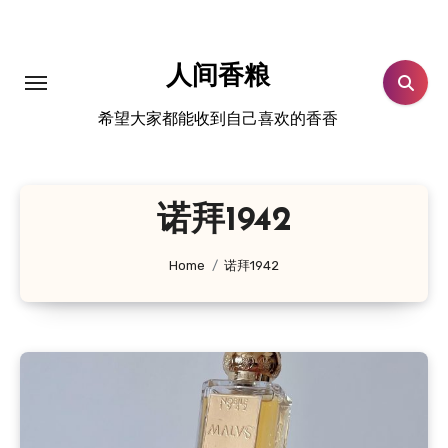
跳
转
到
人间香粮
内
希望大家都能收到自己喜欢的香香
容
诺拜1942
Home
诺拜1942