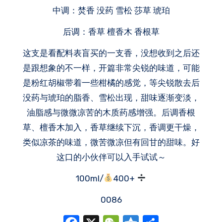
中调：焚香 没药 雪松 莎草 琥珀
后调：香草 檀香木 香根草
这支是看配料表盲买的一支香，没想收到之后还
是跟想象的不一样，开篇非常尖锐的味道，可能
是粉红胡椒带着一些柑橘的感觉，等尖锐散去后
没药与琥珀的脂香、雪松出现，甜味逐渐变淡，
油脂感与微微凉苦的木质药感增强。后调香根
草、檀香木加入，香草继续下沉，香调更干燥，
类似凉茶的味道，微苦微凉但有回甘的甜味。好
这口的小伙伴可以入手试试～
100ml/
400+
0086