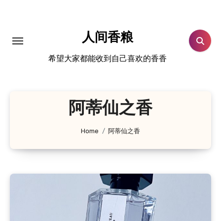
跳
转
到
人间香粮
内
希望大家都能收到自己喜欢的香香
容
阿蒂仙之香
Home
阿蒂仙之香