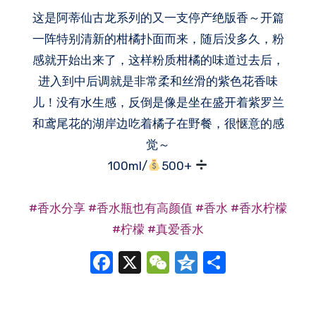
这是阿蒂仙古龙系列的又一支停产绝版香～开篇
一阵特别清新的柑橘扑面而来，随后没多久，粉
感就开始出来了，这样粉质柑橘的味道过去后，
进入到中后调就是非常柔和丝滑的紫色花香味
儿！没有水生感，反倒是像是坐在盛开着紫罗兰
和鸢尾花的湖岸边吃着橘子在野餐，很惬意的感
觉～
100ml/
500+
#香水分享
#香水瓶也有高颜值
#香水
#香水柠檬
#柠檬
#真爱香水
Facebook
X
WeChat
Qzone
分
享