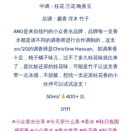
中调：桂花 兰花 晚香玉
后调：麝香 浮木 竹子
ANO是来自纽约的小众香水品牌，品牌每一支香
水都是请不同的调香师进行合作调制的，这支
sn/20的调香师是Christine Hassan。前调果香
十足，桃子橘子味儿，过不了多久桂花味就出来
了，是比较还原的桂花味，可能是竹子让这支香
带一点冰感，不甜腻，想找一支还原桂花香的小
伙伴可以试试这支！
50ml/
400+ 出
0111
#小众香水分享
#今天穿什么香
#香水
#秋日氛围
感穿香
#小众香水
#香水推荐
#桂花香
#桂花香