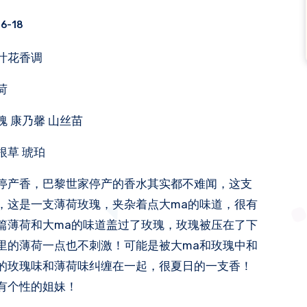
6-18
绿叶花香调
荷
瑰 康乃馨 山丝苗
根草 琥珀
停产香，巴黎世家停产的香水其实都不难闻，这支
，这是一支薄荷玫瑰，夹杂着点大ma的味道，很有
篇薄荷和大ma的味道盖过了玫瑰，玫瑰被压在了下
里的薄荷一点也不刺激！可能是被大ma和玫瑰中和
的玫瑰味和薄荷味纠缠在一起，很夏日的一支香！
有个性的姐妹！