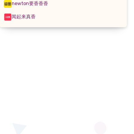
newton要香香香
闻起来真香