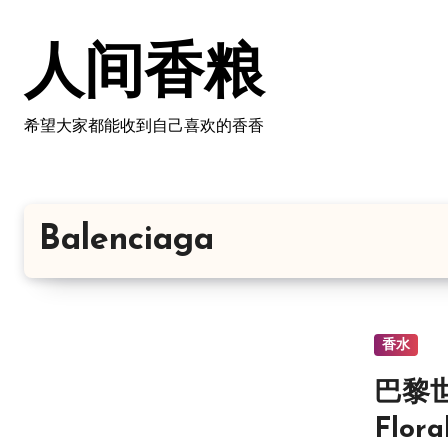
跳
转
人间香粮
到
内
容
希望大家都能收到自己喜欢的香香
Balenciaga
香水
巴黎世
Flora