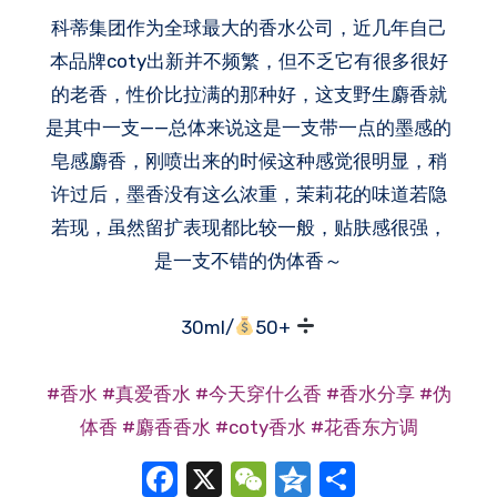
科蒂集团作为全球最大的香水公司，近几年自己
本品牌coty出新并不频繁，但不乏它有很多很好
的老香，性价比拉满的那种好，这支野生麝香就
是其中一支——总体来说这是一支带一点的墨感的
皂感麝香，刚喷出来的时候这种感觉很明显，稍
许过后，墨香没有这么浓重，茉莉花的味道若隐
若现，虽然留扩表现都比较一般，贴肤感很强，
是一支不错的伪体香～
30ml/
50+
#香水
#真爱香水
#今天穿什么香
#香水分享
#伪
体香
#麝香香水
#coty香水
#花香东方调
Facebook
X
WeChat
Qzone
分