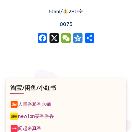
50ml/
280
0075
Facebook
X
WeChat
Qzone
分
享
淘宝/闲鱼/小红书
人间香粮香水铺
newton要香香香
闻起来真香