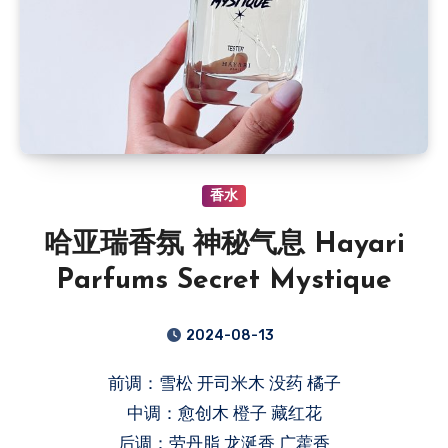
香水
哈亚瑞香氛 神秘气息 Hayari
Parfums Secret Mystique
2024-08-13
前调：雪松 开司米木 没药 橘子
中调：愈创木 橙子 藏红花
后调：劳丹脂 龙涎香 广藿香