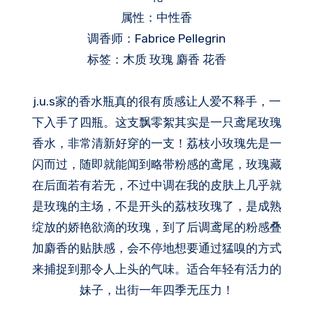
属性：中性香
调香师：Fabrice Pellegrin
标签：木质 玫瑰 麝香 花香
j.u.s家的香水瓶真的很有质感让人爱不释手，一
下入手了四瓶。这支飘零絮其实是一只鸢尾玫瑰
香水，非常清新好穿的一支！荔枝小玫瑰先是一
闪而过，随即就能闻到略带粉感的鸢尾，玫瑰藏
在后面若有若无，不过中调在我的皮肤上几乎就
是玫瑰的主场，不是开头的荔枝玫瑰了，是成熟
绽放的娇艳欲滴的玫瑰，到了后调鸢尾的粉感叠
加麝香的贴肤感，会不停地想要通过猛嗅的方式
来捕捉到那令人上头的气味。适合年轻有活力的
妹子，出街一年四季无压力！