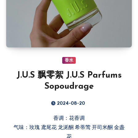
香水
J.U.S 飘零絮 J.U.S Parfums
Sopoudrage
2024-08-20
香调：花香调
气味：玫瑰 鸢尾花 龙涎酮 希蒂莺 开司米酮 金盏
花