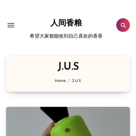
跳
转
到
人间香粮
内
希望大家都能收到自己喜欢的香香
容
J.U.S
Home
J.U.S