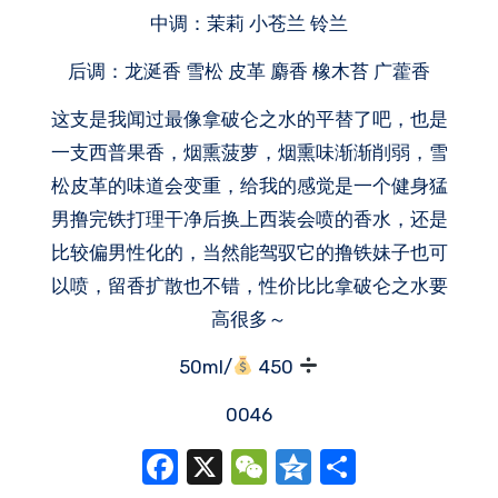
中调：茉莉 小苍兰 铃兰
后调：龙涎香 雪松 皮革 麝香 橡木苔 广藿香
这支是我闻过最像拿破仑之水的平替了吧，也是
一支西普果香，烟熏菠萝，烟熏味渐渐削弱，雪
松皮革的味道会变重，给我的感觉是一个健身猛
男撸完铁打理干净后换上西装会喷的香水，还是
比较偏男性化的，当然能驾驭它的撸铁妹子也可
以喷，留香扩散也不错，性价比比拿破仑之水要
高很多～
50ml/
450
0046
Facebook
X
WeChat
Qzone
分