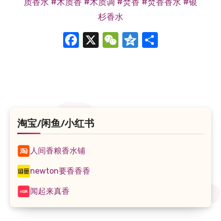
质香水
#木质香
#木质调
#焚香
#焚香香水
#银
杉香水
Facebook
X
WeChat
Qzone
分
享
淘宝/闲鱼/小红书
人间香粮香水铺
newton要香香香
闻起来真香