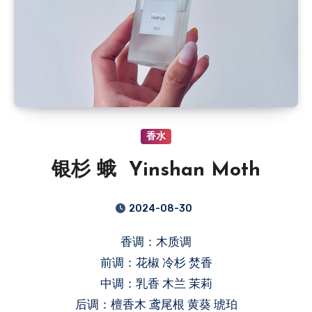
香水
银杉 蛾 Yinshan Moth
2024-08-30
香调：木质调
前调：花椒 冷杉 焚香
中调：乳香 木兰 茉莉
后调：檀香木 鸢尾根 黄葵 琥珀