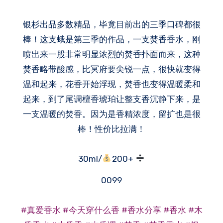
银杉出品多数精品，毕竟目前出的三季口碑都很
棒！这支蛾是第三季的作品，一支焚香香水，刚
喷出来一股非常明显浓烈的焚香扑面而来，这种
焚香略带酸感，比冥府要尖锐一点，很快就变得
温和起来，花香开始浮现，焚香也变得温暖柔和
起来，到了尾调檀香琥珀让整支香沉静下来，是
一支温暖的焚香。因为是香精浓度，留扩也是很
棒！性价比拉满！
30ml/
200+
0099
#真爱香水
#今天穿什么香
#香水分享
#香水
#木