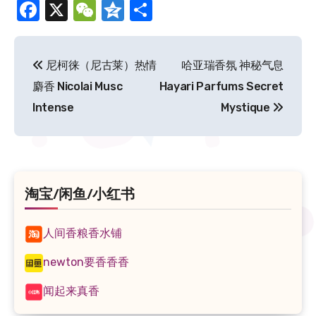
Facebook
X
WeChat
Qzone
分
享
文
尼柯徕（尼古莱）热情
哈亚瑞香氛 神秘气息
章
麝香 Nicolai Musc
Hayari Parfums Secret
导
Intense
Mystique
航
淘宝/闲鱼/小红书
人间香粮香水铺
newton要香香香
闻起来真香