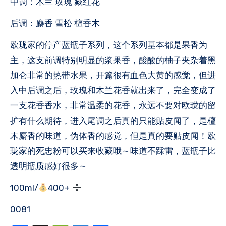
中调：木兰 玫瑰 藏红花
后调：麝香 雪松 檀香木
欧珑家的停产蓝瓶子系列，这个系列基本都是果香为
主，这支前调特别明显的浆果香，酸酸的柚子夹杂着黑
加仑非常的热带水果，开篇很有血色大黄的感觉，但进
入中后调之后，玫瑰和木兰花香就出来了，完全变成了
一支花香香水，非常温柔的花香，永远不要对欧珑的留
扩有什么期待，进入尾调之后真的只能贴皮闻了，是檀
木麝香的味道，伪体香的感觉，但是真的要贴皮闻！欧
珑家的死忠粉可以买来收藏哦～味道不踩雷，蓝瓶子比
透明瓶质感好很多～
100ml/
400+
0081