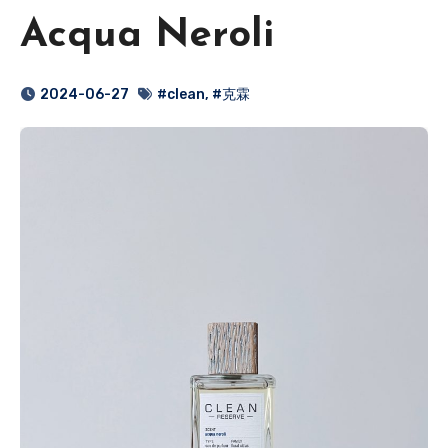
Acqua Neroli
2024-06-27
#clean
,
#克霖