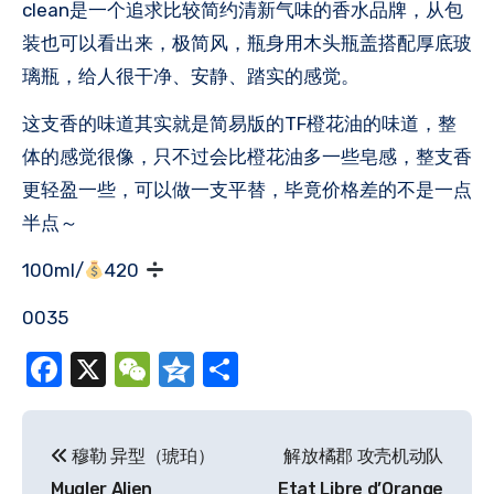
clean是一个追求比较简约清新气味的香水品牌，从包
装也可以看出来，极简风，瓶身用木头瓶盖搭配厚底玻
璃瓶，给人很干净、安静、踏实的感觉。
这支香的味道其实就是简易版的TF橙花油的味道，整
体的感觉很像，只不过会比橙花油多一些皂感，整支香
更轻盈一些，可以做一支平替，毕竟价格差的不是一点
半点～
100ml/
420
0035
Facebook
X
WeChat
Qzone
分
享
文
穆勒 异型（琥珀）
解放橘郡 攻壳机动队
章
Mugler Alien
Etat Libre d’Orange