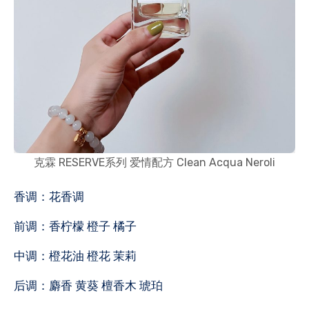
克霖 RESERVE系列 爱情配方 Clean Acqua Neroli
香调：花香调
前调：香柠檬 橙子 橘子
中调：橙花油 橙花 茉莉
后调：麝香 黄葵 檀香木 琥珀