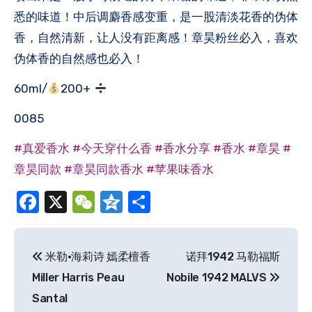
悉的味道！中后调麝香感变重，是一股清淡花香的伪体
香，自然清新，让人没有距离感！章昊粉丝必入，喜欢
伪体香的自然感也必入！
60ml/
200+
0085
#真爱香水
#今天穿什么香
#香水分享
#香水
#章昊
#
章昊同款
#章昊同款香水
#苹果味香水
Facebook
X
WeChat
Qzone
分
享
文
米勒·海莉诗 嫣柔檀香
诺拜1942 马勒福斯
章
Miller Harris Peau
Nobile 1942 MALVS
导
Santal