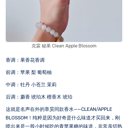
克霖 秘果 Clean Apple Blossom
香调：果香花香调
前调：苹果 梨 葡萄柚
中调：牡丹 小苍兰 茉莉
后调：麝香 琥珀木 檀香木 琥珀
‌这就是名声在外的章昊同款香水——CLEAN/APPLE
BLOSSOM！纯粹是因为好奇是什么味道才买回来，刚
喷出来是一股小时候吃的青苹果糖的味道，非常亲切熟