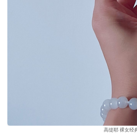
高缇耶 裸女经典 Jea