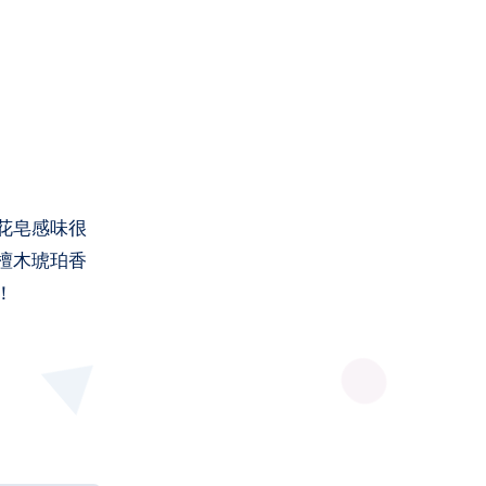
花皂感味很
檀木琥珀香
！