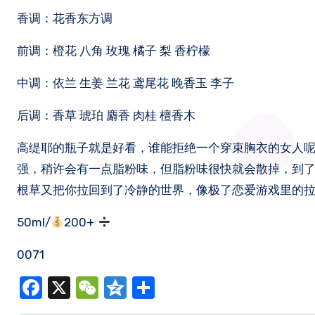
香调：花香东方调
前调：橙花 八角 玫瑰 橘子 梨 香柠檬
中调：依兰 生姜 兰花 鸢尾花 晚香玉 李子
后调：香草 琥珀 麝香 肉桂 檀香木
高缇耶的瓶子就是好看，谁能拒绝一个穿束胸衣的女人
强，稍许会有一点脂粉味，但脂粉味很快就会散掉，到
根草又把你拉回到了冷静的世界，像极了恋爱游戏里的
50ml/
200+
0071
Facebook
X
WeChat
Qzone
分
享