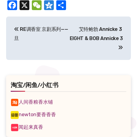
Facebook
X
WeChat
Qzone
分
享
文
RE调香室 京剧系列——
艾特鲍勃 Annicke 3
章
旦
EIGHT & BOB Annicke 3
导
航
淘宝/闲鱼/小红书
人间香粮香水铺
newton要香香香
闻起来真香