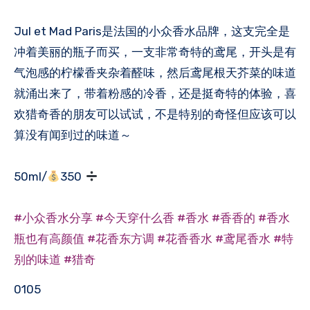
Jul et Mad Paris是法国的小众香水品牌，这支完全是
冲着美丽的瓶子而买，一支非常奇特的鸢尾，开头是有
气泡感的柠檬香夹杂着醛味，然后鸢尾根天芥菜的味道
就涌出来了，带着粉感的冷香，还是挺奇特的体验，喜
欢猎奇香的朋友可以试试，不是特别的奇怪但应该可以
算没有闻到过的味道～
50ml/
350
#小众香水分享
#今天穿什么香
#香水
#香香的
#香水
瓶也有高颜值
#花香东方调
#花香香水
#鸢尾香水
#特
别的味道
#猎奇
0105