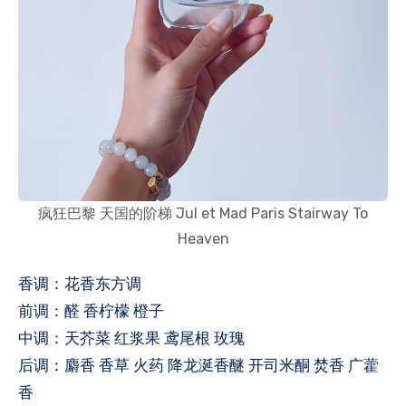
疯狂巴黎 天国的阶梯 Jul et Mad Paris Stairway To
Heaven
香调：花香东方调
前调：醛 香柠檬 橙子
中调：天芥菜 红浆果 鸢尾根 玫瑰
后调：麝香 香草 火药 降龙涎香醚 开司米酮 焚香 广藿
香