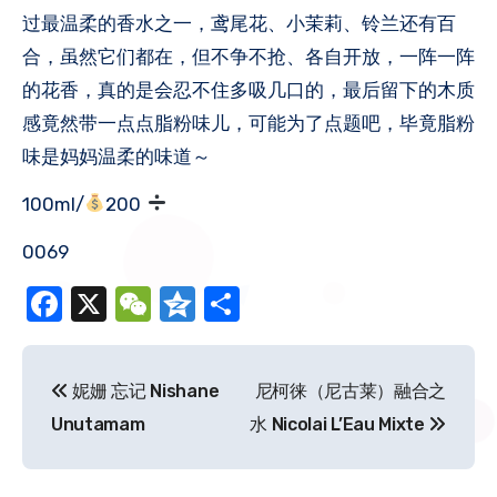
过最温柔的香水之一，鸢尾花、小茉莉、铃兰还有百
合，虽然它们都在，但不争不抢、各自开放，一阵一阵
的花香，真的是会忍不住多吸几口的，最后留下的木质
感竟然带一点点脂粉味儿，可能为了点题吧，毕竟脂粉
味是妈妈温柔的味道～
100ml/
200
0069
Facebook
X
WeChat
Qzone
分
享
文
妮姗 忘记 Nishane
尼柯徕（尼古莱）融合之
章
Unutamam
水 Nicolai L’Eau Mixte
导