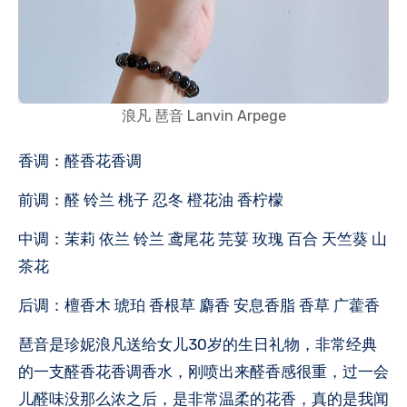
浪凡 琶音 Lanvin Arpege
香调：醛香花香调
前调：醛 铃兰 桃子 忍冬 橙花油 香柠檬
中调：茉莉 依兰 铃兰 鸢尾花 芫荽 玫瑰 百合 天竺葵 山
茶花
后调：檀香木 琥珀 香根草 麝香 安息香脂 香草 广藿香
琶音是珍妮浪凡送给女儿30岁的生日礼物，非常经典
的一支醛香花香调香水，刚喷出来醛香感很重，过一会
儿醛味没那么浓之后，是非常温柔的花香，真的是我闻