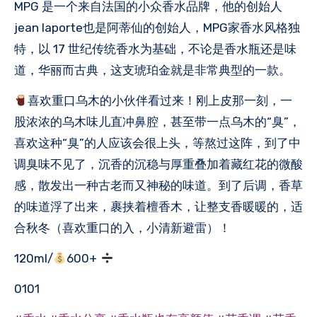
MPG 是一个来自法国的小众香水品牌，他的创始人
jean laporte也是阿蒂仙的创始人，MPG家香水风格独
特，以 17 世纪传统香水为基础，不论是香水瓶还是味
道，华丽而古典，这支琥珀金就是非常典型的一款。
喜欢重口乌木的小伙伴看过来！刚上皮那一刻，一
股浓浓的乌木味儿直冲鼻腔，甚至带一点乌木的“臭”，
喜欢这种“臭”的人应该会很上头，等熬过这阵，到了中
调臭味不见了，沉香的沉稳与厚重叠加着藏红花的微酸
感，散发出一种古老而又神秘的味道。到了后调，香草
的味道浮了出来，裹挟着檀香木，让整支香暖暖的，适
合秋冬（喜欢重口的入，小清新避雷）！
120ml/
600+
0101