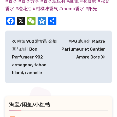
#香水
#香水分享
#香水瓶也有高颜值
#花香调
#花香
香水
#橙花油
#柑橘味香气
#memo香水
#阳光
Facebook
X
WeChat
Qzone
分
享
文
柏氛 902 雅文邑 金烟
MPG 琥珀金 Maitre
章
草与肉桂 Bon
Parfumeur et Gantier
导
Parfumeur 902
Ambre Dore
armagnac, tabac
航
blond, cannelle
淘宝/闲鱼/小红书