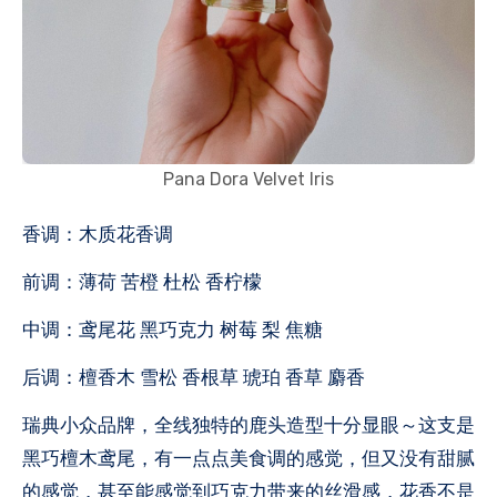
Pana Dora Velvet Iris
香调：木质花香调
前调：薄荷 苦橙 杜松 香柠檬
中调：鸢尾花 黑巧克力 树莓 梨 焦糖
后调：檀香木 雪松 香根草 琥珀 香草 麝香
瑞典小众品牌，全线独特的鹿头造型十分显眼～这支是
黑巧檀木鸢尾，有一点点美食调的感觉，但又没有甜腻
的感觉，甚至能感觉到巧克力带来的丝滑感，花香不是