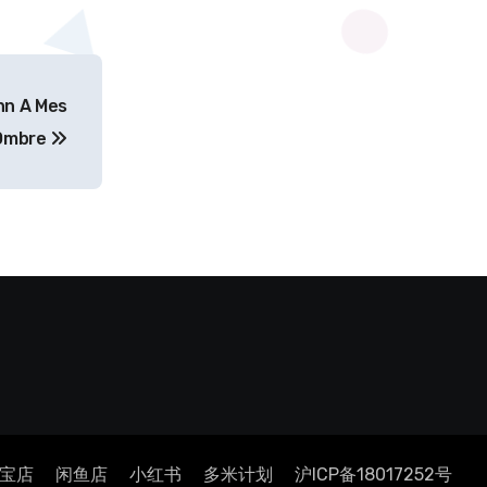
n A Mes
 Ombre
宝店
闲鱼店
小红书
多米计划
沪ICP备18017252号