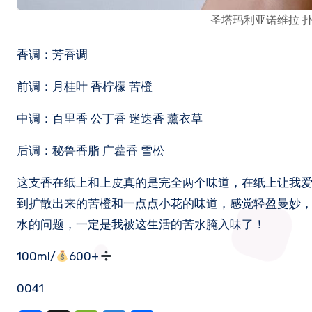
圣塔玛利亚诺维拉 扑扑莉 Sa
香调：芳香调
前调：月桂叶 香柠檬 苦橙
中调：百里香 公丁香 迷迭香 薰衣草
后调：秘鲁香脂 广藿香 雪松
这支香在纸上和上皮真的是完全两个味道，在纸上让我
到扩散出来的苦橙和一点点小花的味道，感觉轻盈曼妙
水的问题，一定是我被这生活的苦水腌入味了！
100ml/
600+
0041