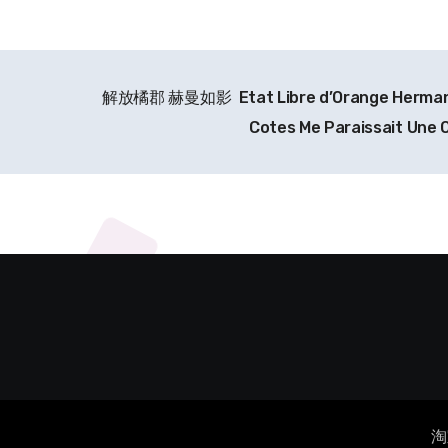
解放橘郡 赫曼如影 Etat Libre d’Orange Herman
Cotes Me Paraissait Une
淘