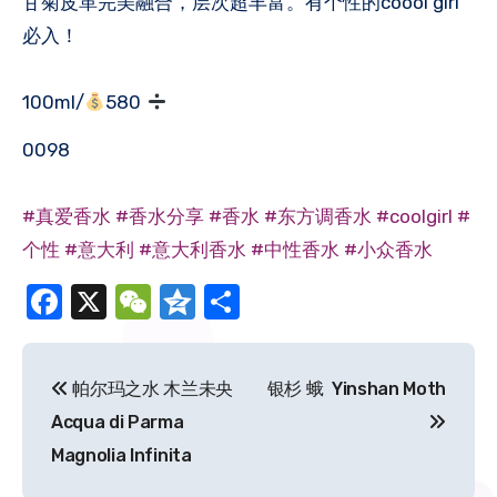
甘菊皮革完美融合，层次超丰富。有个性的coool girl
必入！
100ml/
580
0098
#真爱香水
#香水分享
#香水
#东方调香水
#coolgirl
#
个性
#意大利
#意大利香水
#中性香水
#小众香水
Facebook
X
WeChat
Qzone
分
享
文
帕尔玛之水 木兰未央
银杉 蛾 Yinshan Moth
章
Acqua di Parma
导
Magnolia Infinita