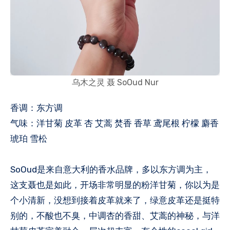
乌木之灵 聂 SoOud Nur
香调：东方调
气味：洋甘菊 皮革 杏 艾蒿 焚香 香草 鸢尾根 柠檬 麝香
琥珀 雪松
SoOud是来自意大利的香水品牌，多以东方调为主，
这支聂也是如此，开场非常明显的粉洋甘菊，你以为是
个小清新，没想到接着皮革就来了，绿意皮革还是挺特
别的，不酸也不臭，中调杏的香甜、艾蒿的神秘，与洋