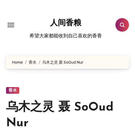
跳
转
到
人间香粮
内
希望大家都能收到自己喜欢的香香
容
Home
香水
乌木之灵 聂 SoOud Nur
香水
乌木之灵 聂 SoOud
Nur